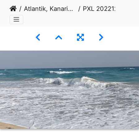
Atlantik, Kanarische Inseln
PXL 20221226 142117074